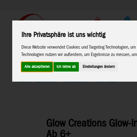
Support
Endkunden Shop
Ihre Privatsphäre ist uns wichtig
Home
Marken
Diese Website verwendet Cookies und Targeting Technologien, um 
Technologien nutzen wir außerdem, um Ergebnisse zu messen, um
Alle akzeptieren
Ich lehne ab
Einstellungen ändern
Home
>
Spielwaren
>
Kreativartikel
>
Glow Stars
Glow Creations Glow-in
Ab 6+