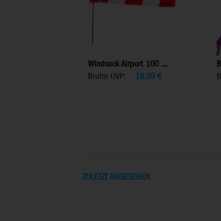
Windsock Airport 100 ...
B
Brutto UVP:
19,99
€
B
ZULETZT ANGESEHEN