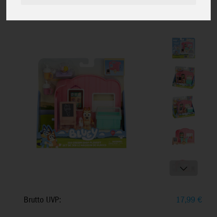
Shop, inkl. Bingo Figur & Zubehör,
ab 3+
Brutto UVP:
17,99
€