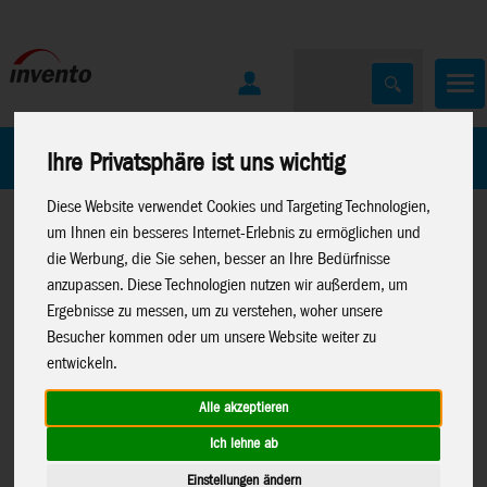
Home
Marken
Ihre Privatsphäre ist uns wichtig
Diese Website verwendet Cookies und Targeting Technologien,
um Ihnen ein besseres Internet-Erlebnis zu ermöglichen und
die Werbung, die Sie sehen, besser an Ihre Bedürfnisse
anzupassen. Diese Technologien nutzen wir außerdem, um
Ergebnisse zu messen, um zu verstehen, woher unsere
Besucher kommen oder um unsere Website weiter zu
Home
>
Spielwaren
>
Moose Toys
>
Bluey
entwickeln.
Alle akzeptieren
Ich lehne ab
BLUEY Mini-Spielset Ice Cream
17553
Einstellungen ändern