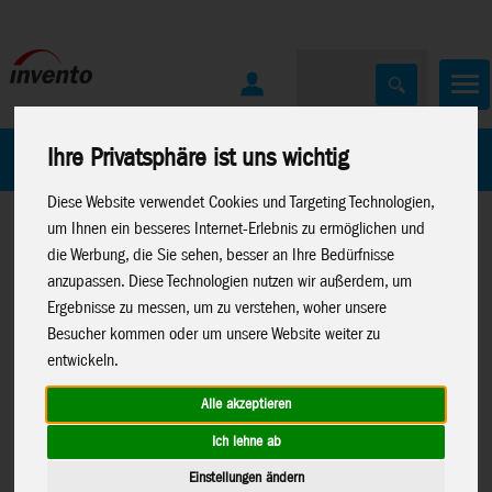
Home
Marken
Ihre Privatsphäre ist uns wichtig
Diese Website verwendet Cookies und Targeting Technologien,
um Ihnen ein besseres Internet-Erlebnis zu ermöglichen und
die Werbung, die Sie sehen, besser an Ihre Bedürfnisse
anzupassen. Diese Technologien nutzen wir außerdem, um
Ergebnisse zu messen, um zu verstehen, woher unsere
Besucher kommen oder um unsere Website weiter zu
Home
>
Spielwaren
>
Neuheiten 2026
>
Neuheiten 01-26
>
entwickeln.
Moose Toys
>
Neuheiten Moose Toys FJ 2026
>
Bluey
Neuheiten Bluey
Alle akzeptieren
Ich lehne ab
Einstellungen ändern