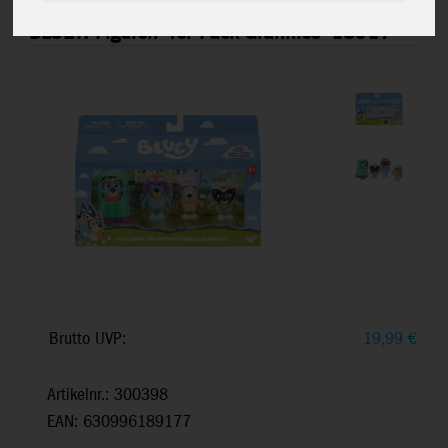
BLUEY: Figuren 4er-Pack Grannies
18917
Brutto UVP:
19,99
€
Artikelnr.: 300398
EAN: 630996189177