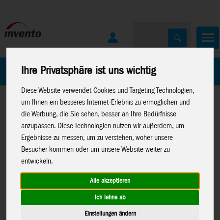
Ihre Privatsphäre ist uns wichtig
Home
Marken
Diese Website verwendet Cookies und Targeting Technologien,
um Ihnen ein besseres Internet-Erlebnis zu ermöglichen und
die Werbung, die Sie sehen, besser an Ihre Bedürfnisse
anzupassen. Diese Technologien nutzen wir außerdem, um
Ergebnisse zu messen, um zu verstehen, woher unsere
Besucher kommen oder um unsere Website weiter zu
Home
>
Spielwaren
>
Moose Toys
>
Bluey
entwickeln.
Alle akzeptieren
Ich lehne ab
BLUEY-Spielset S13: Fahrzeug +
18923
Einstellungen ändern