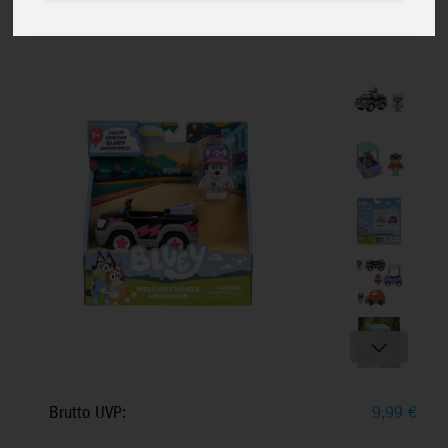
7,5 cm Spielfigur, sortiert,
bewegliche Räder, ab 3+
Brutto UVP:
9,99
€