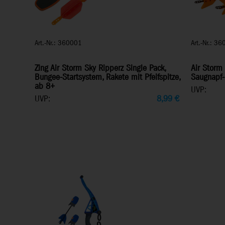
Art.-Nr.: 360001
Art.-Nr.: 3
Zing Air Storm Sky Ripperz Single Pack,
Air Storm
Bungee-Startsystem, Rakete mit Pfeifspitze,
Saugnapf-
ab 8+
UVP:
UVP:
8,99
€