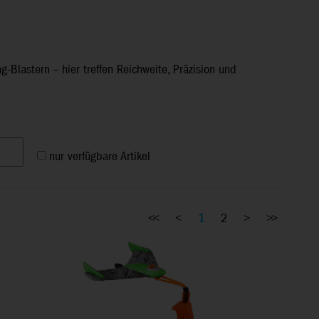
Blastern – hier treffen Reichweite, Präzision und
nur verfügbare Artikel
<<
<
1
2
>
>>