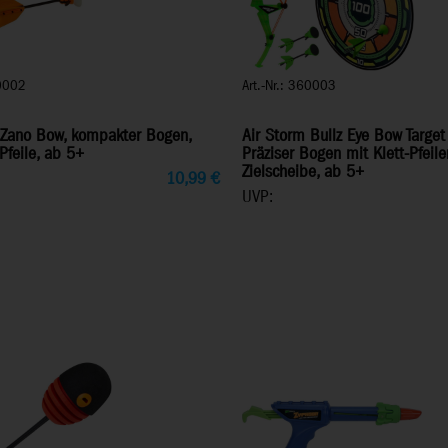
60002
Art.-Nr.: 360003
 Zano Bow, kompakter Bogen,
Air Storm Bullz Eye Bow Target
Pfeile, ab 5+
Präziser Bogen mit Klett-Pfeile
Zielscheibe, ab 5+
10,99
€
UVP: