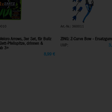
60010
Art.-Nr.: 360011
Velcro Arrows, 3er Set, für Bullz
ZING: Z-Curve Bow - Ersatzgu
lett-Pfeilspitze, drinnen &
UVP:
3
ab 3+
8,99
€