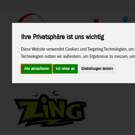
Support
Endkunden Shop
Ihre Privatsphäre ist uns wichtig
Home
Marken
Diese Website verwendet Cookies und Targeting Technologien, um 
Technologien nutzen wir außerdem, um Ergebnisse zu messen, um
Alle akzeptieren
Ich lehne ab
Einstellungen ändern
Home
>
Funsport & Outdoor
>
Zing