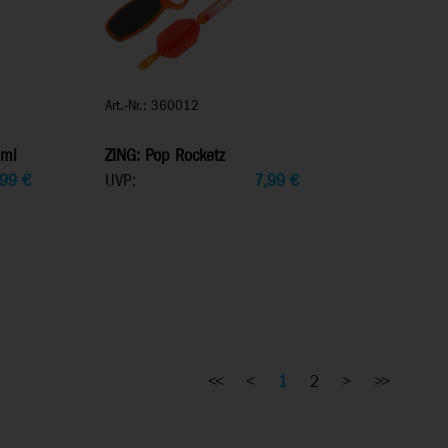
Art.-Nr.: 360012
mmi
ZING: Pop Rocketz
,99
€
UVP:
7,99
€
<<
<
1
2
>
>>