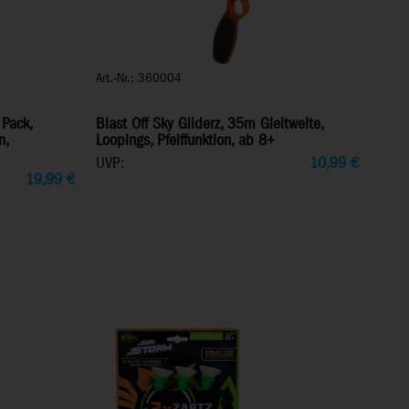
Art.-Nr.: 360004
 Pack,
Blast Off Sky Gliderz, 35m Gleitweite,
n,
Loopings, Pfeiffunktion, ab 8+
UVP:
10,99
€
19,99
€