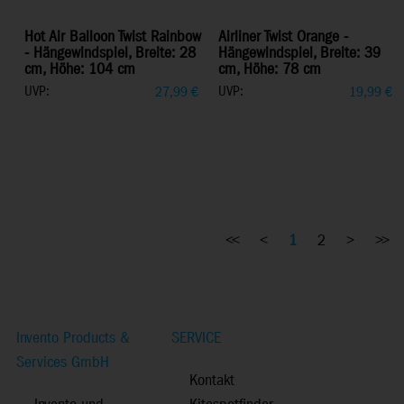
Hot Air Balloon Twist Rainbow
Airliner Twist Orange -
- Hängewindspiel, Breite: 28
Hängewindspiel, Breite: 39
cm, Höhe: 104 cm
cm, Höhe: 78 cm
UVP:
UVP:
27,99
€
19,99
€
<<
<
1
2
>
>>
Invento Products &
SERVICE
Services GmbH
Kontakt