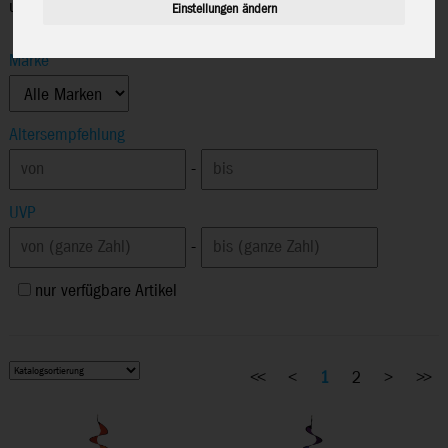
und verzaubern so jeden Garten oder Terrasse direkt.
Einstellungen ändern
Marke
Altersempfehlung
-
UVP
-
nur verfügbare Artikel
<<
<
1
2
>
>>