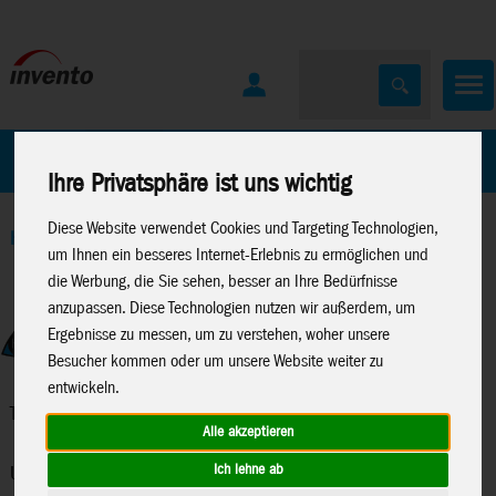
Home
Marken
Ihre Privatsphäre ist uns wichtig
Diese Website verwendet Cookies und Targeting Technologien,
Home
>
Windspiele
>
Twist & Spiralen
um Ihnen ein besseres Internet-Erlebnis zu ermöglichen und
die Werbung, die Sie sehen, besser an Ihre Bedürfnisse
anzupassen. Diese Technologien nutzen wir außerdem, um
Ergebnisse zu messen, um zu verstehen, woher unsere
Besucher kommen oder um unsere Website weiter zu
entwickeln.
Twist & Spiralen
Alle akzeptieren
Ich lehne ab
Unsere Twist-Objekte drehen bereits bei der geringsten Brise