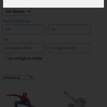
Marke
Altersempfehlung
-
UVP
-
nur verfügbare Artikel