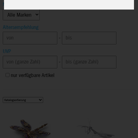
Marke
Altersempfehlung
-
UVP
-
nur verfügbare Artikel