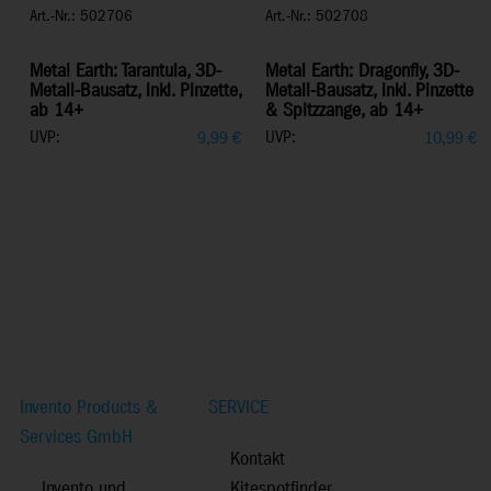
Art.-Nr.: 502706
Art.-Nr.: 502708
Metal Earth: Tarantula, 3D-
Metal Earth: Dragonfly, 3D-
Metall-Bausatz, inkl. Pinzette,
Metall-Bausatz, inkl. Pinzette
ab 14+
& Spitzzange, ab 14+
UVP:
UVP:
9,99
€
10,99
€
Invento Products &
SERVICE
Services GmbH
Kontakt
Invento und
Kitespotfinder