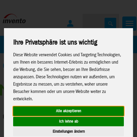
Ihre Privatsphäre ist uns wichtig
Home
Marken
Diese Website verwendet Cookies und Targeting Technologien,
um Ihnen ein besseres Internet-Erlebnis zu ermöglichen und
Home
>
Spielwaren
>
Konstruktion
>
Metal Earth
>
Bug
die Werbung, die Sie sehen, besser an Ihre Bedürfnisse
Collection
anzupassen. Diese Technologien nutzen wir außerdem, um
Ergebnisse zu messen, um zu verstehen, woher unsere
Besucher kommen oder um unsere Website weiter zu
entwickeln.
Alle akzeptieren
Bug Collection
Ich lehne ab
Einstellungen ändern