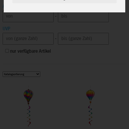
Altersempfehlung
-
UVP
-
nur verfügbare Artikel