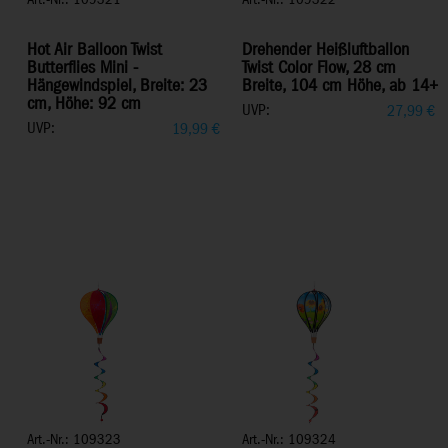
Art.-Nr.: 109321
Art.-Nr.: 109322
Hot Air Balloon Twist
Drehender Heißluftballon
Butterflies Mini -
Twist Color Flow, 28 cm
Hängewindspiel, Breite: 23
Breite, 104 cm Höhe, ab 14+
cm, Höhe: 92 cm
UVP:
27,99
€
UVP:
19,99
€
Art.-Nr.: 109323
Art.-Nr.: 109324