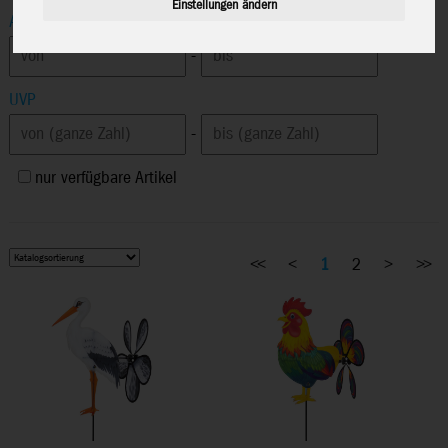
Einstellungen ändern
Altersempfehlung
-
UVP
-
nur verfügbare Artikel
<<
<
1
2
>
>>