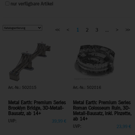
nur verfügbare Artikel
<<
<
1
2
3
...
>
>>
Art.-Nr.: 502815
Art.-Nr.: 502816
Metal Earth: Premium Series
Metal Earth: Premium Series
Brooklyn Bridge, 3D-Metall-
Roman Colosseum Ruin, 3D-
Bausatz, ab 14+
Metall-Bausatz, inkl. Pinzette,
ab 14+
UVP:
39,99
€
UVP:
23,99
€