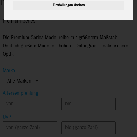
Einstellungen ändern
Premium Series
Die Premium Series-Modellreihe mit größerem Maßstab:
Deutlich größere Modelle - höherer Detailgrad - realistischere
Optik.
Marke
Altersempfehlung
-
UVP
-