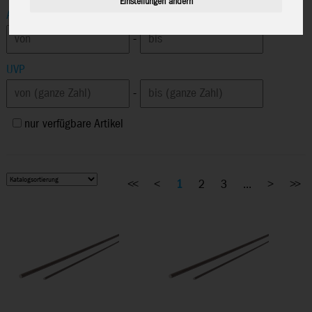
Einstellungen ändern
Altersempfehlung
-
UVP
-
nur verfügbare Artikel
<<
<
1
2
3
...
>
>>