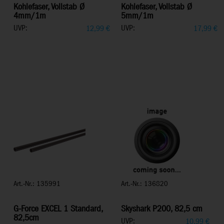
Kohlefaser, Vollstab Ø
Kohlefaser, Vollstab Ø
4mm/1m
5mm/1m
UVP:
UVP:
12,99
€
17,99
€
Art.-Nr.: 135991
Art.-Nr.: 136820
G-Force EXCEL 1 Standard,
Skyshark P200, 82,5 cm
82,5cm
UVP:
10,99
€