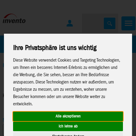
Home
Marken
Ihre Privatsphäre ist uns wichtig
Diese Website verwendet Cookies und Targeting Technologien,
Home
>
Drachen
>
Bauteile & Kleinteile
>
Kohlefaser Stäbe
um Ihnen ein besseres Internet-Erlebnis zu ermöglichen und
die Werbung, die Sie sehen, besser an Ihre Bedürfnisse
anzupassen. Diese Technologien nutzen wir außerdem, um
Ergebnisse zu messen, um zu verstehen, woher unsere
Kohlefaser Stäbe
Besucher kommen oder um unsere Website weiter zu
entwickeln.
Alle akzeptieren
Marke
Ich lehne ab