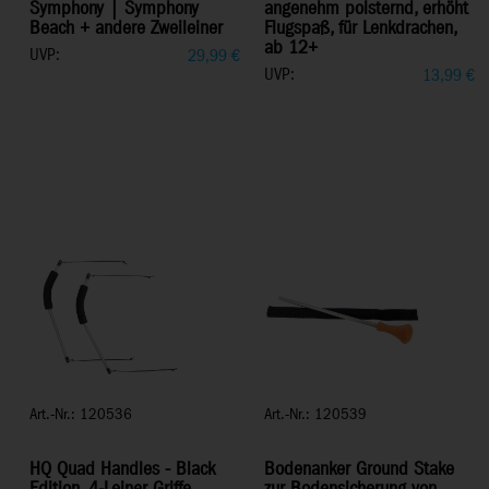
Symphony | Symphony
angenehm polsternd, erhöht
Beach + andere Zweileiner
Flugspaß, für Lenkdrachen,
ab 12+
UVP:
29,99
€
UVP:
13,99
€
Art.-Nr.: 120536
Art.-Nr.: 120539
HQ Quad Handles - Black
Bodenanker Ground Stake