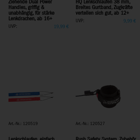
Ziehende Dual Power
HQ Lenkschlaufen 38 mm,
Handles, griffig &
Breites Gurtband, Zugkräfte
unabhängig, für stärke
verteilen sich gut, ab 12+
Lenkdrachen, ab 16+
UVP:
9,99
€
UVP:
19,99
€
Art.-Nr.: 120519
Art.-Nr.: 120527
Lenkschlaufen, einfach,
Rush Safety System, Zubehör