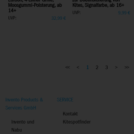
Edition, 4-Leiner Griffe,
zur Bodensicherung von
Moosgummi-Polsterung, ab
Kites, Signalfarbe, ab 16+
14+
UVP:
9,99
€
UVP:
32,99
€
<<
<
1
2
3
>
>>
Invento Products &
SERVICE
Services GmbH
Kontakt
Invento und
Kitespotfinder
Nabu