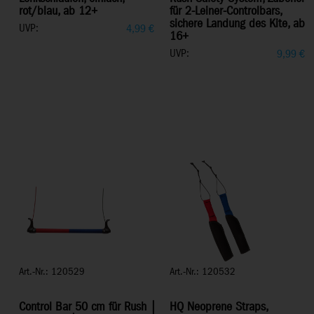
rot/blau, ab 12+
für 2-Leiner-Controlbars,
sichere Landung des Kite, ab
UVP:
4,99
€
16+
UVP:
9,99
€
Art.-Nr.: 120529
Art.-Nr.: 120532
Control Bar 50 cm für Rush |
HQ Neoprene Straps,