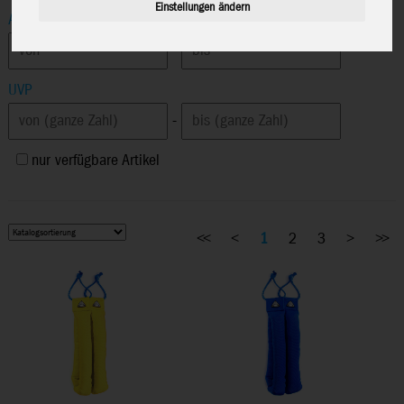
Einstellungen ändern
Altersempfehlung
-
UVP
-
nur verfügbare Artikel
<<
<
1
2
3
>
>>