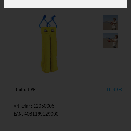
stärker ziehende Lenkdrachen, ab 14+
Brutto UVP:
16,99
€
Artikelnr.: 12050005
EAN: 4031169129000