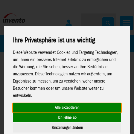
Ihre Privatsphäre ist uns wichtig
Home
Marken
Diese Website verwendet Cookies und Targeting Technologien,
um Ihnen ein besseres Internet-Erlebnis zu ermöglichen und
die Werbung, die Sie sehen, besser an Ihre Bedürfnisse
anzupassen. Diese Technologien nutzen wir außerdem, um
Ergebnisse zu messen, um zu verstehen, woher unsere
Besucher kommen oder um unsere Website weiter zu
Home
>
Drachen
>
Drachen Zubehör
>
Griffe/Winder/Spulen
entwickeln.
Alle akzeptieren
Ich lehne ab
HQ-Lenkschlaufen, gelb, gefüttert, für
Einstellungen ändern