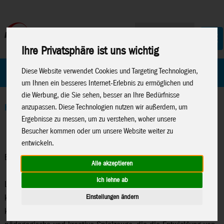
Ihre Privatsphäre ist uns wichtig
Home
Marken
Diese Website verwendet Cookies und Targeting Technologien,
um Ihnen ein besseres Internet-Erlebnis zu ermöglichen und
die Werbung, die Sie sehen, besser an Ihre Bedürfnisse
anzupassen. Diese Technologien nutzen wir außerdem, um
Home
>
Spielwaren
>
Lisciani
>
Barbie
Ergebnisse zu messen, um zu verstehen, woher unsere
Besucher kommen oder um unsere Website weiter zu
entwickeln.
Barbie
Alle akzeptieren
Ich lehne ab
Lisciani bietet eine vielfältige Auswahl an Barbie-Produkten, die
Einstellungen ändern
kreatives Spielen und Lernen fördern. Diese Produkte
kombinieren die beliebte Barbie-Marke mit Liscianis Fokus auf