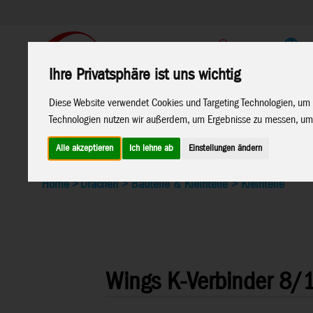
Support
Endkunden Shop
Ihre Privatsphäre ist uns wichtig
Diese Website verwendet Cookies und Targeting Technologien, um 
Home
Marken
Technologien nutzen wir außerdem, um Ergebnisse zu messen, um
Alle akzeptieren
Ich lehne ab
Einstellungen ändern
Home
>
Drachen
>
Bauteile & Kleinteile
>
Kleinteile
Wings K-Verbinder 8