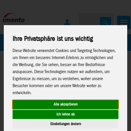
Ihre Privatsphäre ist uns wichtig
Home
Marken
Diese Website verwendet Cookies und Targeting Technologien,
um Ihnen ein besseres Internet-Erlebnis zu ermöglichen und
die Werbung, die Sie sehen, besser an Ihre Bedürfnisse
anzupassen. Diese Technologien nutzen wir außerdem, um
Ergebnisse zu messen, um zu verstehen, woher unsere
Besucher kommen oder um unsere Website weiter zu
Home
>
Lenkdrachen
>
Lenkdrachen Ersatzteile
entwickeln.
Alle akzeptieren
Ich lehne ab
Untere Spreize (links oder rechts) Trek
Einstellungen ändern