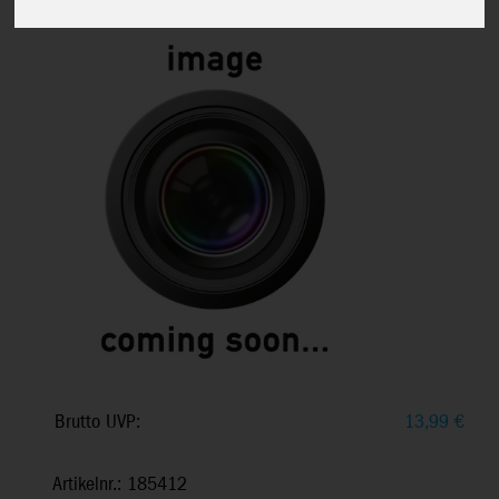
Brutto UVP:
13,99
€
Artikelnr.: 185412