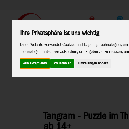
Support
Endkunden Shop
Ihre Privatsphäre ist uns wichtig
Home
Marken
Diese Website verwendet Cookies und Targeting Technologien, um 
Technologien nutzen wir außerdem, um Ergebnisse zu messen, um
Alle akzeptieren
Ich lehne ab
Einstellungen ändern
Home
>
Restposten
Tangram - Puzzle im T
ab 14+