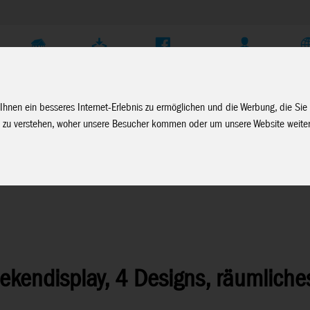
Unternehmen
Service
Soziale Medien
Fachhändler Login
D
Ihnen ein besseres Internet-Erlebnis zu ermöglichen und die Werbung, die Sie
 zu verstehen, woher unsere Besucher kommen oder um unsere Website weiter
hekendisplay, 4 Designs, räumlich