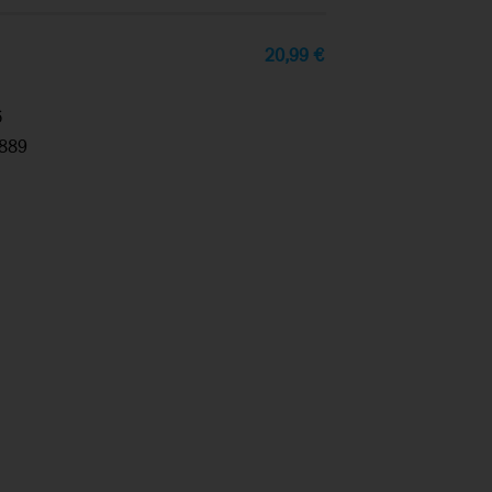
20,99
€
6
889