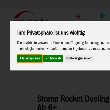
Support
Endkunden Shop
Ihre Privatsphäre ist uns wichtig
Home
Marken
Diese Website verwendet Cookies und Targeting Technologien, um 
Technologien nutzen wir außerdem, um Ergebnisse zu messen, um
Alle akzeptieren
Ich lehne ab
Einstellungen ändern
Home
>
Funsport & Outdoor
>
Stomp Rocket
Stomp Rocket Dueling,
Ab 6+