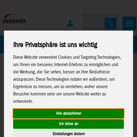
Home
Marken
Ihre Privatsphäre ist uns wichtig
Diese Website verwendet Cookies und Targeting Technologien,
um Ihnen ein besseres Internet-Erlebnis zu ermöglichen und
die Werbung, die Sie sehen, besser an Ihre Bedürfnisse
anzupassen. Diese Technologien nutzen wir außerdem, um
Ergebnisse zu messen, um zu verstehen, woher unsere
Besucher kommen oder um unsere Website weiter zu
Home
>
Neuheiten 2026
>
Neuheiten 01-
Spielwaren
>
entwickeln.
26
>
Neuheiten Lisciani
Lisciani
>
Slumi
Alle akzeptieren
Ich lehne ab
Einstellungen ändern