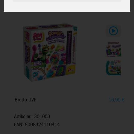
Slumi Science - Squish-
DE110339
Wissenschaft
Brutto UVP:
16,99
€
Artikelnr.: 301053
EAN: 8008324110414