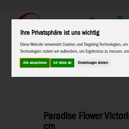
Support
Endkunden Shop
Ihre Privatsphäre ist uns wichtig
Home
Marken
Diese Website verwendet Cookies und Targeting Technologien, um 
Technologien nutzen wir außerdem, um Ergebnisse zu messen, um
Alle akzeptieren
Ich lehne ab
Einstellungen ändern
Home
>
Windspiele
>
Victorian Style
Paradise Flower Victor
cm