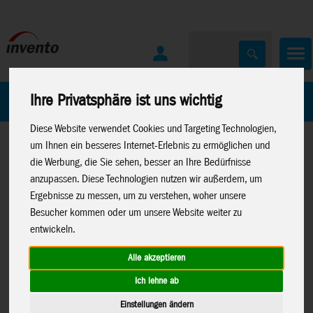
Home
Marken
Ihre Privatsphäre ist uns wichtig
Diese Website verwendet Cookies und Targeting Technologien,
um Ihnen ein besseres Internet-Erlebnis zu ermöglichen und
die Werbung, die Sie sehen, besser an Ihre Bedürfnisse
anzupassen. Diese Technologien nutzen wir außerdem, um
Ergebnisse zu messen, um zu verstehen, woher unsere
Besucher kommen oder um unsere Website weiter zu
Home
>
Spielwaren
>
Lisciani
>
Montessori
entwickeln.
Alle akzeptieren
Ich lehne ab
Lisciani Montessori Holz-Puzzle
96916
Einstellungen ändern