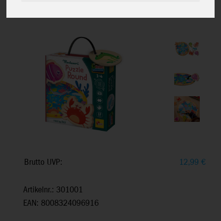
Round, Tastgefühl & Logik, 13-
teilig, ab 1+
Brutto UVP:
12,99
€
Artikelnr.: 301001
EAN: 8008324096916