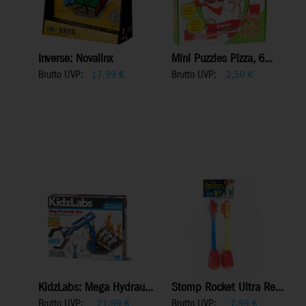
Inverse: Novalinx
Mini Puzzles Pizza, 6...
Brutto UVP:
Brutto UVP:
17,99
€
2,50
€
KidzLabs: Mega Hydrau...
Stomp Rocket Ultra Re...
Brutto UVP:
Brutto UVP:
21,99
€
7,99
€