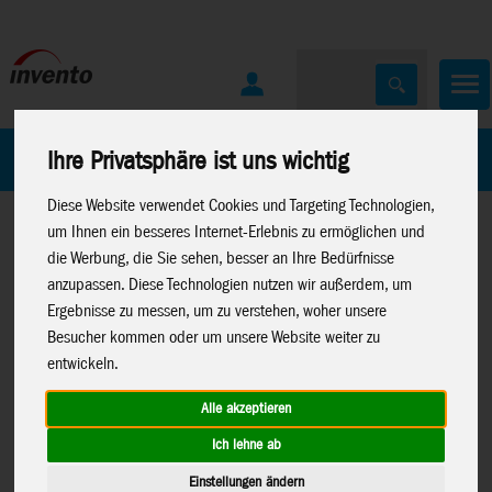
Home
Marken
Ihre Privatsphäre ist uns wichtig
Diese Website verwendet Cookies und Targeting Technologien,
um Ihnen ein besseres Internet-Erlebnis zu ermöglichen und
die Werbung, die Sie sehen, besser an Ihre Bedürfnisse
anzupassen. Diese Technologien nutzen wir außerdem, um
Ergebnisse zu messen, um zu verstehen, woher unsere
Besucher kommen oder um unsere Website weiter zu
Home
>
Spielwaren
>
Lisciani
>
Montessori
entwickeln.
Alle akzeptieren
Ich lehne ab
Montessori - Schafft Wörter,
DE110179
Einstellungen ändern