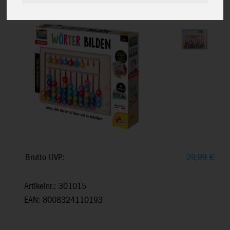
Holztafel & Lernkarten, ab 3+
Brutto UVP:
29,99
€
Artikelnr.: 301015
EAN: 8008324110193