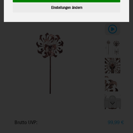
LED - Metall Standwindspiel, Breite: 36
cm, Höhe: 159 cm
Einstellungen ändern
Brutto UVP:
99,99
€