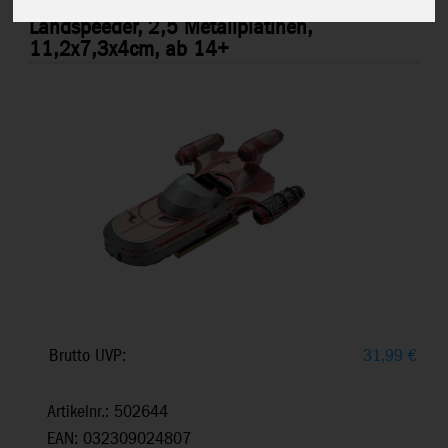
Metal Earth: STAR WARS X-34
MMS480
Landspeeder, 2,5 Metallplatinen,
11,2x7,3x4cm, ab 14+
Brutto UVP:
31,99
€
Artikelnr.: 502644
EAN: 032309024807