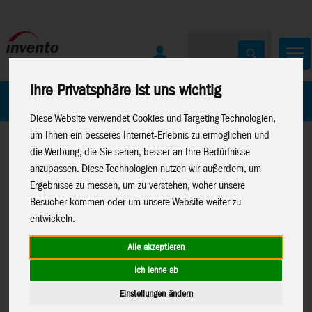
Ihre Privatsphäre ist uns wichtig
Home
Marken
Diese Website verwendet Cookies und Targeting Technologien,
um Ihnen ein besseres Internet-Erlebnis zu ermöglichen und
die Werbung, die Sie sehen, besser an Ihre Bedürfnisse
anzupassen. Diese Technologien nutzen wir außerdem, um
Ergebnisse zu messen, um zu verstehen, woher unsere
Besucher kommen oder um unsere Website weiter zu
Home
>
Spielwaren
>
Konstruktion
>
Metal Earth
>
Lizenzen
entwickeln.
>
Star Wars
Alle akzeptieren
Ich lehne ab
Einstellungen ändern