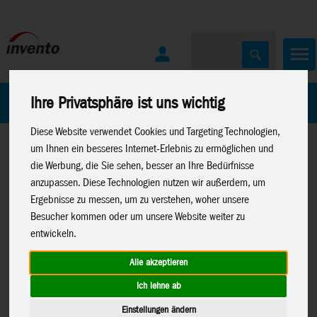
Home
Marken
Ihre Privatsphäre ist uns wichtig
Diese Website verwendet Cookies und Targeting Technologien,
um Ihnen ein besseres Internet-Erlebnis zu ermöglichen und
die Werbung, die Sie sehen, besser an Ihre Bedürfnisse
anzupassen. Diese Technologien nutzen wir außerdem, um
Ergebnisse zu messen, um zu verstehen, woher unsere
Besucher kommen oder um unsere Website weiter zu
Home
>
Spielwaren
>
Spielwaren
>
Konstruktion
>
entwickeln.
Konstruktion
>
Metal
Metal Earth
>
Lizenzen
>
Earth
>
Premium Series
Herr der Ringe
Alle akzeptieren
Ich lehne ab
Einstellungen ändern