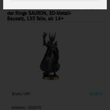
Metal Earth: Premium Series: Herr
ICX240
der Ringe SAURON, 3D-Metall-
Bausatz, 135 Teile, ab 14+
Brutto UVP:
59,99
€
Artikelnr.: 502976