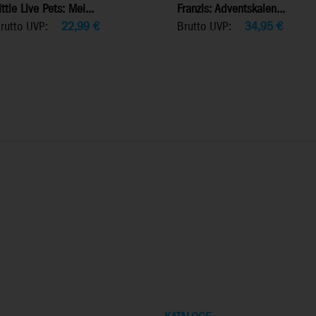
ittle Live Pets: Mei...
Franzis: Adventskalen...
rutto UVP:
22,99
€
Brutto UVP:
34,95
€