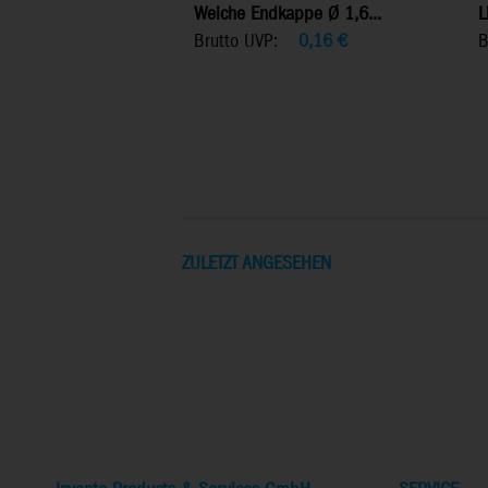
Weiche Endkappe Ø 1,6...
L
Brutto UVP:
0,16
€
B
ZULETZT ANGESEHEN