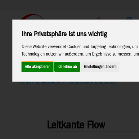
Support
Endkunden Shop
Ihre Privatsphäre ist uns wichtig
Home
Marken
Diese Website verwendet Cookies und Targeting Technologien, um 
Technologien nutzen wir außerdem, um Ergebnisse zu messen, um
Alle akzeptieren
Ich lehne ab
Einstellungen ändern
Home
>
Lenkdrachen
>
Lenkdrachen Ersatzteile
Leitkante Flow