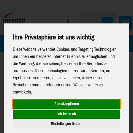
Ihre Privatsphäre ist uns wichtig
Home
Marken
Diese Website verwendet Cookies und Targeting Technologien,
um Ihnen ein besseres Internet-Erlebnis zu ermöglichen und
die Werbung, die Sie sehen, besser an Ihre Bedürfnisse
anzupassen. Diese Technologien nutzen wir außerdem, um
Ergebnisse zu messen, um zu verstehen, woher unsere
Besucher kommen oder um unsere Website weiter zu
entwickeln.
Home
>
Drachen
>
Bauteile & Kleinteile
>
Kohlefaser Stäbe
Alle akzeptieren
Ich lehne ab
Einstellungen ändern
EXEL CRUISE Kohlefaser 8x6/1,5m