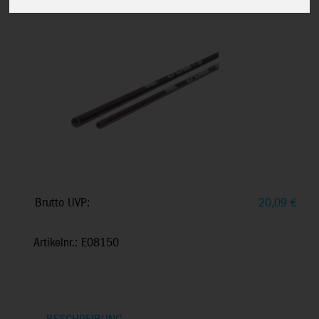
Brutto UVP:
20,09
€
Artikelnr.: E08150