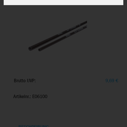
Brutto UVP:
9,69
€
Artikelnr.: E06100