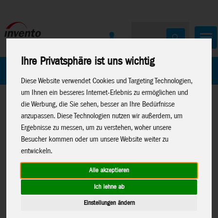
Ihre Privatsphäre ist uns wichtig
Home
Marken
Diese Website verwendet Cookies und Targeting Technologien,
um Ihnen ein besseres Internet-Erlebnis zu ermöglichen und
die Werbung, die Sie sehen, besser an Ihre Bedürfnisse
anzupassen. Diese Technologien nutzen wir außerdem, um
Ergebnisse zu messen, um zu verstehen, woher unsere
Besucher kommen oder um unsere Website weiter zu
entwickeln.
Home
>
Drachen
>
Bauteile & Kleinteile
>
Kohlefaser Stäbe
Alle akzeptieren
Ich lehne ab
Einstellungen ändern
EXEL CRUISE Kohlefaser 6x4/1m