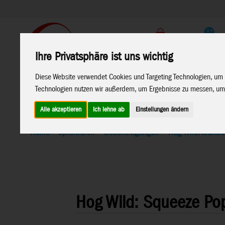
Support
Endkunden Shop
Ihre Privatsphäre ist uns wichtig
Home
Marken
Diese Website verwendet Cookies und Targeting Technologien, um 
Technologien nutzen wir außerdem, um Ergebnisse zu messen, um
Alle akzeptieren
Ich lehne ab
Einstellungen ändern
Home
>
Spielwaren
>
Beschäftigungen
>
Hog Wild
Neuhei
Hog Wild: Squeeze Po