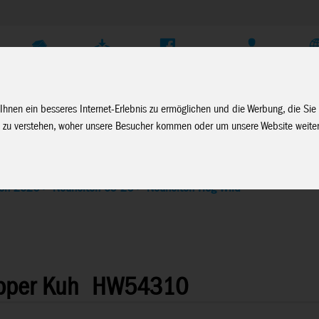
Unternehmen
Service
Soziale Medien
Fachhändler Login
D
Ihnen ein besseres Internet-Erlebnis zu ermöglichen und die Werbung, die Sie
 zu verstehen, woher unsere Besucher kommen oder um unsere Website weiter
ten 2026
>
Neuheiten 09-26
>
Neuheiten Hog Wild
pper Kuh
HW54310