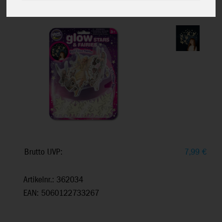
Sterne & Glitter-Feen, Ab 3+
Brutto UVP:
7,99
€
Artikelnr.: 362034
EAN: 5060122733267