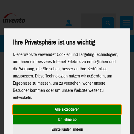
Ihre Privatsphäre ist uns wichtig
Home
Marken
Diese Website verwendet Cookies und Targeting Technologien,
um Ihnen ein besseres Internet-Erlebnis zu ermöglichen und
die Werbung, die Sie sehen, besser an Ihre Bedürfnisse
anzupassen. Diese Technologien nutzen wir außerdem, um
Ergebnisse zu messen, um zu verstehen, woher unsere
Besucher kommen oder um unsere Website weiter zu
Home
>
Spielwaren
>
Kreativartikel
>
Glow Stars
entwickeln.
Alle akzeptieren
Ich lehne ab
Glow Stars + Feen, Leuchtende
B8625
Einstellungen ändern