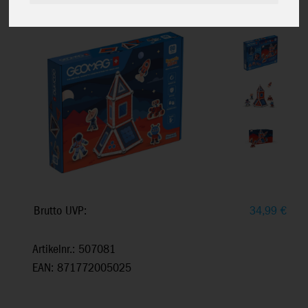
Mars 80
Brutto UVP:
34,99
€
Artikelnr.: 507081
EAN: 871772005025