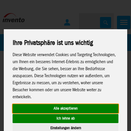
Home
Marken
Ihre Privatsphäre ist uns wichtig
Diese Website verwendet Cookies und Targeting Technologien,
um Ihnen ein besseres Internet-Erlebnis zu ermöglichen und
die Werbung, die Sie sehen, besser an Ihre Bedürfnisse
anzupassen. Diese Technologien nutzen wir außerdem, um
Ergebnisse zu messen, um zu verstehen, woher unsere
Besucher kommen oder um unsere Website weiter zu
Home
>
Spielwaren
>
Konstruktion
>
Geomag
entwickeln.
Alle akzeptieren
Ich lehne ab
Geomag Magnetic Stories Exploration
502
Einstellungen ändern