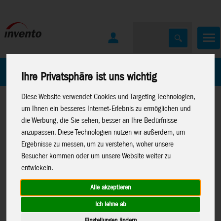
Home
Marken
Ihre Privatsphäre ist uns wichtig
Diese Website verwendet Cookies und Targeting Technologien,
um Ihnen ein besseres Internet-Erlebnis zu ermöglichen und
die Werbung, die Sie sehen, besser an Ihre Bedürfnisse
anzupassen. Diese Technologien nutzen wir außerdem, um
Ergebnisse zu messen, um zu verstehen, woher unsere
Home
>
Spielwaren
>
Konstruktion
>
Geomag
Besucher kommen oder um unsere Website weiter zu
entwickeln.
Alle akzeptieren
Ich lehne ab
Geomag Classic Panels Recycled 78,
472
Einstellungen ändern