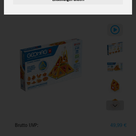
Magnetisches Bausystem, Leuchtende
Farben, ab 3+
Brutto UVP:
49,99
€