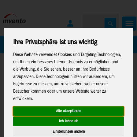
Ihre Privatsphäre ist uns wichtig
Home
Marken
Diese Website verwendet Cookies und Targeting Technologien,
um Ihnen ein besseres Internet-Erlebnis zu ermöglichen und
die Werbung, die Sie sehen, besser an Ihre Bedürfnisse
anzupassen. Diese Technologien nutzen wir außerdem, um
Ergebnisse zu messen, um zu verstehen, woher unsere
Besucher kommen oder um unsere Website weiter zu
Home
>
Drachen
>
Ecoline Kinderdrachen
entwickeln.
Alle akzeptieren
Ich lehne ab
Eddy Clownfish - Kinderdrachen, ab 5
Einstellungen ändern