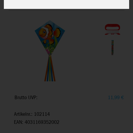
Jahren, 70x58cm , inkl. 17kp Polyester
Schnüre
Brutto UVP:
11,99
€
Artikelnr.: 102114
EAN: 4031169352002