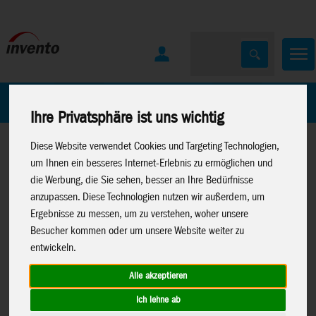
Home
Marken
Ihre Privatsphäre ist uns wichtig
Diese Website verwendet Cookies und Targeting Technologien,
um Ihnen ein besseres Internet-Erlebnis zu ermöglichen und
die Werbung, die Sie sehen, besser an Ihre Bedürfnisse
anzupassen. Diese Technologien nutzen wir außerdem, um
Ergebnisse zu messen, um zu verstehen, woher unsere
Home
>
Drachen
>
Drachen Zubehör
>
Einleiner Schnüre
Besucher kommen oder um unsere Website weiter zu
entwickeln.
Alle akzeptieren
Climax Black-Line 400 kg/100m, Einleiner
Ich lehne ab