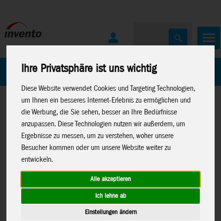
Ihre Privatsphäre ist uns wichtig
Home
Marken
Diese Website verwendet Cookies und Targeting Technologien,
um Ihnen ein besseres Internet-Erlebnis zu ermöglichen und
die Werbung, die Sie sehen, besser an Ihre Bedürfnisse
anzupassen. Diese Technologien nutzen wir außerdem, um
Ergebnisse zu messen, um zu verstehen, woher unsere
Besucher kommen oder um unsere Website weiter zu
Home
>
Spielwaren
>
Kreativartikel
>
Glow Stars
entwickeln.
Alle akzeptieren
Ich lehne ab
Glow Starry Night: Leuchtende
B8605
Einstellungen ändern