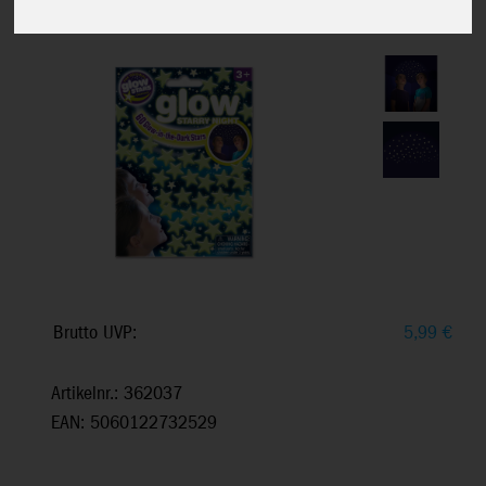
Selbstklebe-Sterne, 60 Stk., Ab 3+
Brutto UVP:
5,99
€
Artikelnr.: 362037
EAN: 5060122732529