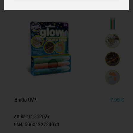
Leuchtfarben-Stifte, 3 x 9 ml, Ab 6+
Brutto UVP:
7,99
€
Artikelnr.: 362027
EAN: 5060122734073