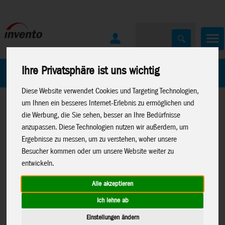
Ihre Privatsphäre ist uns wichtig
Home
Marken
Diese Website verwendet Cookies und Targeting Technologien,
um Ihnen ein besseres Internet-Erlebnis zu ermöglichen und
die Werbung, die Sie sehen, besser an Ihre Bedürfnisse
anzupassen. Diese Technologien nutzen wir außerdem, um
Ergebnisse zu messen, um zu verstehen, woher unsere
Besucher kommen oder um unsere Website weiter zu
Home
>
Spielwaren
>
Kreativartikel
>
Glow Stars
entwickeln.
Alle akzeptieren
Ich lehne ab
Glow-In-the-Dark Colour Pens,
B8505
Einstellungen ändern