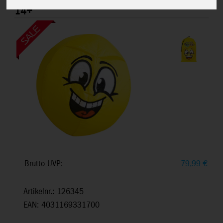
Ripstop-Nylon, Windbereich 3+ Bft., ab
14+
Brutto UVP:
79,99
€
Artikelnr.: 126345
EAN: 4031169331700