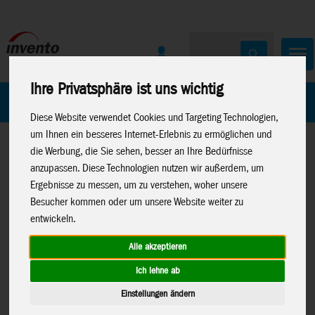
Ihre Privatsphäre ist uns wichtig
Home
Marken
Diese Website verwendet Cookies und Targeting Technologien,
um Ihnen ein besseres Internet-Erlebnis zu ermöglichen und
die Werbung, die Sie sehen, besser an Ihre Bedürfnisse
anzupassen. Diese Technologien nutzen wir außerdem, um
Ergebnisse zu messen, um zu verstehen, woher unsere
Besucher kommen oder um unsere Website weiter zu
entwickeln.
Home
>
Restposten
Drachen
>
Bouncing Buddies
Alle akzeptieren
Ich lehne ab
Einstellungen ändern
Hüpfende Moodeez Happy 100 cm,