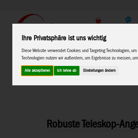
Support
Endkunden Shop
Ihre Privatsphäre ist uns wichtig
Home
Marken
Diese Website verwendet Cookies und Targeting Technologien, um 
Technologien nutzen wir außerdem, um Ergebnisse zu messen, um
Alle akzeptieren
Ich lehne ab
Einstellungen ändern
Home
>
Drachen
>
Bauteile & Kleinteile
>
Andere Stäbe
W
Robuste Teleskop-Ange