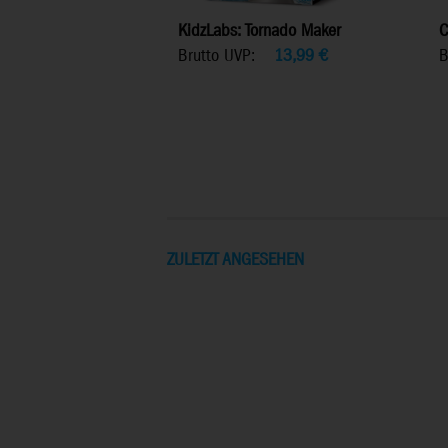
KidzLabs: Tornado Maker
C
Brutto UVP:
13,99
€
B
ZULETZT ANGESEHEN