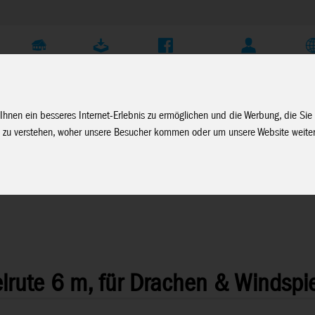
Unternehmen
Service
Soziale Medien
Fachhändler Login
D
Ihnen ein besseres Internet-Erlebnis zu ermöglichen und die Werbung, die Sie
 zu verstehen, woher unsere Besucher kommen oder um unsere Website weiter
indspiele
>
Windspiel Zubehör
lrute 6 m, für Drachen & Windspi