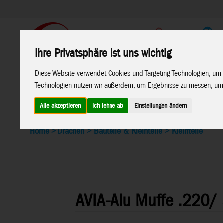
Support
Endkunden Shop
Ihre Privatsphäre ist uns wichtig
Diese Website verwendet Cookies und Targeting Technologien, um 
Home
Marken
Technologien nutzen wir außerdem, um Ergebnisse zu messen, um
Alle akzeptieren
Ich lehne ab
Einstellungen ändern
Home
>
Drachen
>
Bauteile & Kleinteile
>
Kleinteile
AVIA-Alu Muffe .220