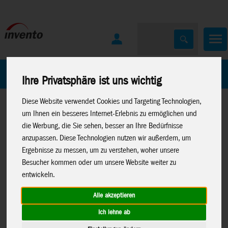
Home
Marken
Ihre Privatsphäre ist uns wichtig
Diese Website verwendet Cookies und Targeting Technologien,
um Ihnen ein besseres Internet-Erlebnis zu ermöglichen und
die Werbung, die Sie sehen, besser an Ihre Bedürfnisse
anzupassen. Diese Technologien nutzen wir außerdem, um
Ergebnisse zu messen, um zu verstehen, woher unsere
Home
>
Spielwaren
>
Moose Toys
>
Heroes Of Goo Jit Zu
Besucher kommen oder um unsere Website weiter zu
entwickeln.
Alle akzeptieren
Ich lehne ab
Heroes of Goo Jit Zu: Meteor
43020