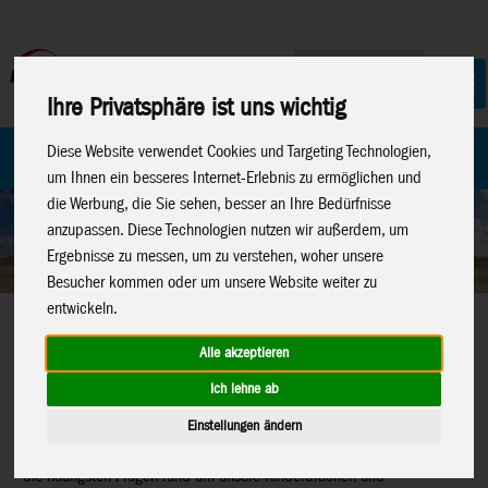
Ihre Privatsphäre ist uns wichtig
Diese Website verwendet Cookies und Targeting Technologien,
Home
Marken
um Ihnen ein besseres Internet-Erlebnis zu ermöglichen und
die Werbung, die Sie sehen, besser an Ihre Bedürfnisse
anzupassen. Diese Technologien nutzen wir außerdem, um
Ergebnisse zu messen, um zu verstehen, woher unsere
Besucher kommen oder um unsere Website weiter zu
entwickeln.
DRACHEN FAQ'S
Alle akzeptieren
Ich lehne ab
Egal, ob du gerade deinen ersten Drachen kaufst oder schon ein
erfahrener Drachenflieger bist – wir wissen, dass es beim
Einstellungen ändern
Drachenfliegen viele Fragen geben kann! Auf dieser Seite haben wir
die häufigsten Fragen rund um unsere Kinderdrachen und