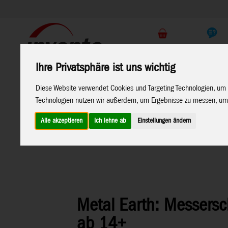
Support
Endkunden Shop
Ihre Privatsphäre ist uns wichtig
Home
Marken
Diese Website verwendet Cookies und Targeting Technologien, um 
Technologien nutzen wir außerdem, um Ergebnisse zu messen, um
Alle akzeptieren
Ich lehne ab
Einstellungen ändern
Home
>
Spielwaren
>
Konstruktion
>
Metal Earth
>
Luftfah
Metal Earth: Messersch
ab 14+