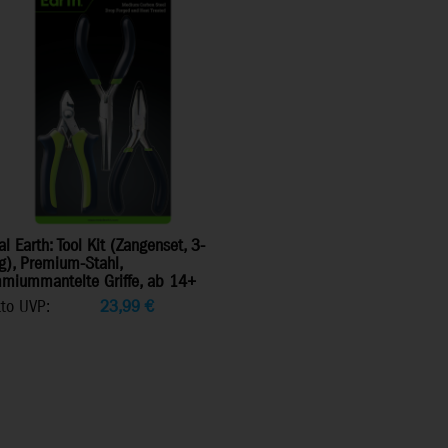
l Earth: Tool Kit (Zangenset, 3-
ig), Premium-Stahl,
miummantelte Griffe, ab 14+
tto UVP:
23,99
€