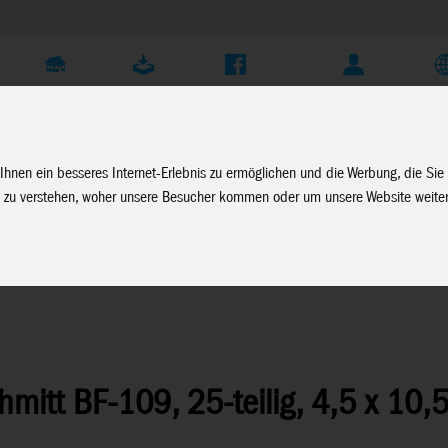
Unternehmen
Service
Soziale Medien
Fachhändler Login
D
Ihnen ein besseres Internet-Erlebnis zu ermöglichen und die Werbung, die Sie
 zu verstehen, woher unsere Besucher kommen oder um unsere Website weiter
rt
mitt BF-109, 25-teilig, 4,5 x 10,5