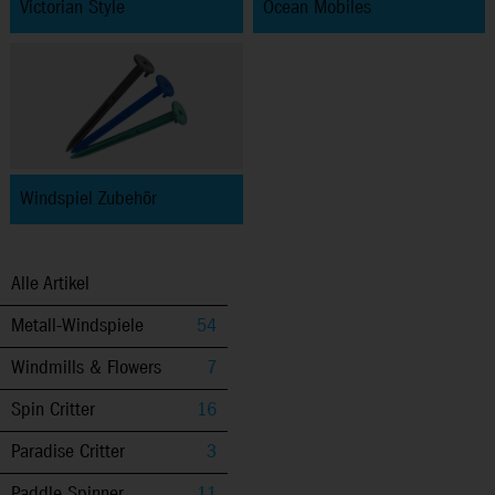
Victorian Style
Ocean Mobiles
Windspiel Zubehör
Alle Artikel
Metall-Windspiele
54
Windmills & Flowers
7
Spin Critter
16
Paradise Critter
3
Paddle Spinner
11