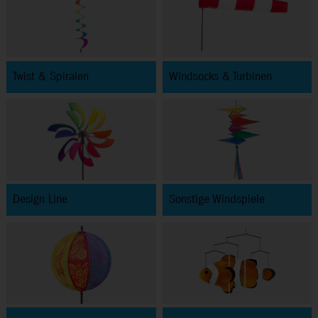
Twist & Spiralen
Windsocks & Turbinen
Design Line
Sonstige Windspiele