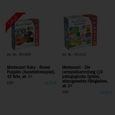
Art.-Nr.: 301009
Art.-Nr.: 301012
Montessori Baby - Round
Montessori - Die
Puppies (Assoziationsspiel),
Lernspielsammlung (10
42 Teile, ab 1+
pädagogische Spiele),
altersgerechte Fähigkeiten,
UVP:
14,99
€
ab 2+
UVP:
14,99
€