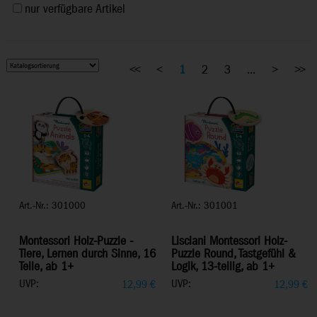
nur verfügbare Artikel
<<
<
1
2
3
...
>
>>
Art.-Nr.: 301000
Art.-Nr.: 301001
Montessori Holz-Puzzle -
Lisciani Montessori Holz-
Tiere, Lernen durch Sinne, 16
Puzzle Round, Tastgefühl &
Teile, ab 1+
Logik, 13-teilig, ab 1+
UVP:
UVP:
12,99
€
12,99
€