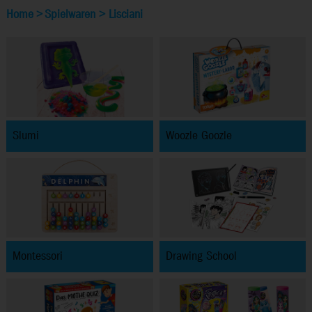
Home
>
Spielwaren
>
Lisciani
Slumi
Woozle Goozle
Montessori
Drawing School