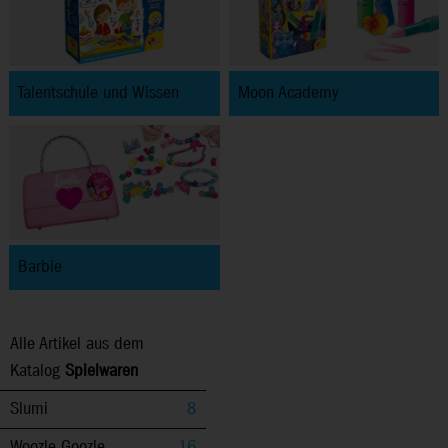
Talentschule und Wissen
Moon Academy
Barbie
Alle Artikel aus dem
Katalog
Spielwaren
Slumi
8
Woozle Goozle
16