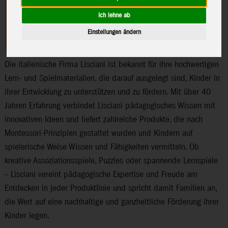
Ich lehne ab
Einstellungen ändern
Die italienische Firma Lisciani ist bekannt für ihre hochwertigen
Lern- und Spielmaterialien, die darauf ausgelegt sind, Kinder in
ihrer Entwicklung zu unterstützen und zu fördern. Mit über 40
Jahren Erfahrung verbindet Lisciani pädagogisches Wissen mit
innovativen Ideen und liefert zahlreiche Produkte, die nach
Montessori-Prinzipien gestaltet wurden und Kindern auf
spielerische Weise Wissen und Fähigkeiten vermitteln. Ob
kreative Assoziationsspiele, Puzzles oder spannende Lernspiele
– Lisciani vereint pädagogische Expertise und Freude am
Entdecken in jeder Produktlinie und spricht damit Familien an,
die Wert auf eine nachhaltige und ganzheitliche Förderung ihrer
Kinder legen.