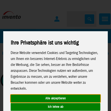
Home
Marken
Ihre Privatsphäre ist uns wichtig
Diese Website verwendet Cookies und Targeting Technologien,
Home
>
Neuheiten 2026
>
Neuheiten 01-26
>
Neuheiten Moose
um Ihnen ein besseres Internet-Erlebnis zu ermöglichen und
Toys FJ 2026
die Werbung, die Sie sehen, besser an Ihre Bedürfnisse
anzupassen. Diese Technologien nutzen wir außerdem, um
Ergebnisse zu messen, um zu verstehen, woher unsere
Besucher kommen oder um unsere Website weiter zu
entwickeln.
Alle akzeptieren
Ich lehne ab