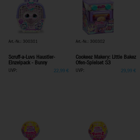
Art.-Nr.: 300381
Art.-Nr.: 300382
Scruff-a-Luvs Haustier-
Cookeez Makery: Little Bakez
Einzelpack - Bunny
Ofen-Spielset S3
UVP:
UVP:
22,99
€
29,99
€