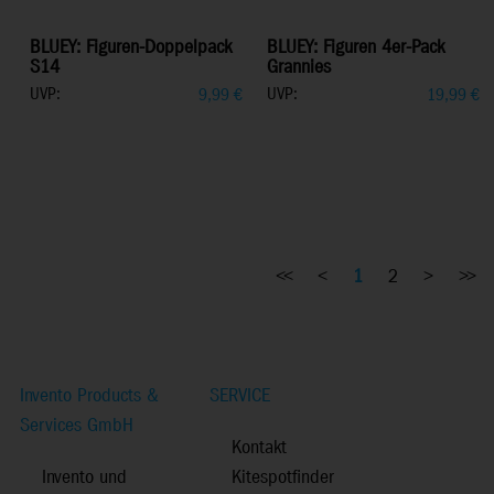
BLUEY: Figuren-Doppelpack
BLUEY: Figuren 4er-Pack
S14
Grannies
UVP:
UVP:
9,99
€
19,99
€
<<
<
1
2
>
>>
Invento Products &
SERVICE
Services GmbH
Kontakt
Invento und
Kitespotfinder