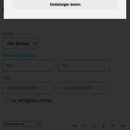
Einstellungen ändern
Neuheiten Moose Toys FJ 2026
Marke
Altersempfehlung
-
UVP
-
nur verfügbare Artikel
<<
<
1
2
>
>>