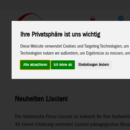
Support
Endkunden Shop
Ihre Privatsphäre ist uns wichtig
Home
Marken
Diese Website verwendet Cookies und Targeting Technologien, um 
Technologien nutzen wir außerdem, um Ergebnisse zu messen, um
Alle akzeptieren
Ich lehne ab
Einstellungen ändern
Home
>
Neuheiten 2026
>
Neuheiten 01-26
>
Neuheiten Li
Neuheiten Lisciani
Die italienische Firma Lisciani ist bekannt für ihre hochwer
40 Jahren Erfahrung verbindet Lisciani pädagogisches Wisse