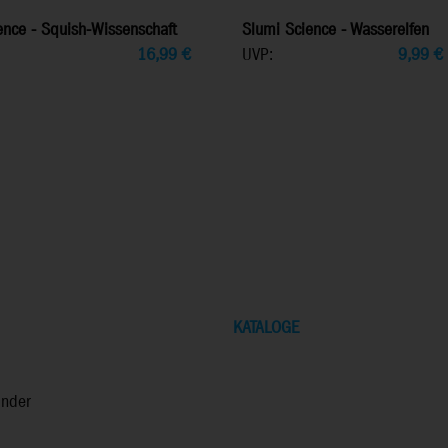
ence - Squish-Wissenschaft
Slumi Science - Wasserelfen
16,99
€
UVP:
9,99
€
KATALOGE
inder