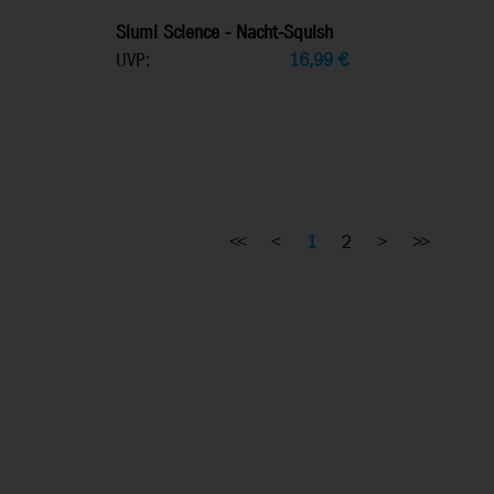
Slumi Science - Nacht-Squish
UVP:
16,99
€
<<
<
1
2
>
>>