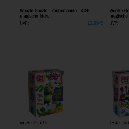
Woozle Goozle - Zauberschule - 40+
Woozle Go
magische Tricks
magische T
UVP:
12,99
€
UVP:
Art.-Nr.: 301052
Art.-Nr.: 3