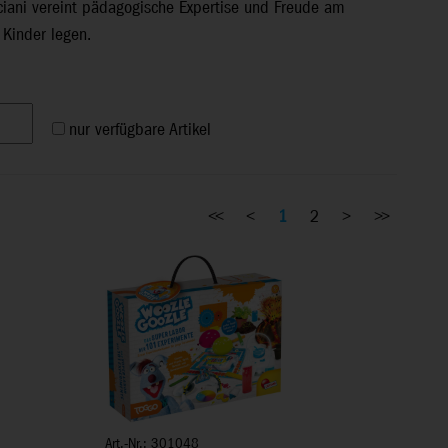
sciani vereint pädagogische Expertise und Freude am
 Kinder legen.
nur verfügbare Artikel
<<
<
1
2
>
>>
Art.-Nr.: 301048