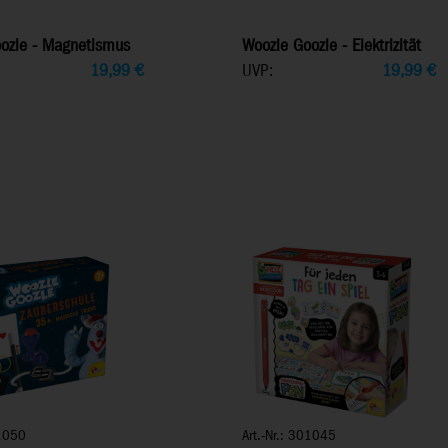
ozle - Magnetismus
Woozle Goozle - Elektrizität
19,99
€
UVP:
19,99
€
01050
Art.-Nr.: 301045