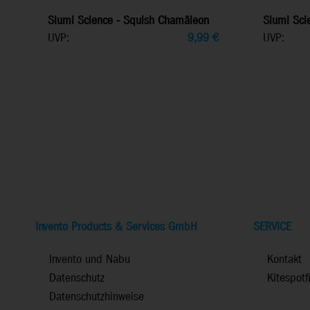
Slumi Science - Squish Chamäleon
Slumi Sci
UVP:
9,99
€
UVP:
Invento Products & Services GmbH
SERVICE
Invento und Nabu
Kontakt
Datenschutz
Kitespotf
Datenschutzhinweise