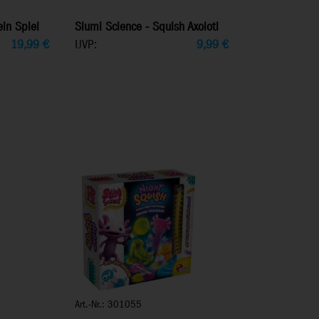
ein Spiel
Slumi Science - Squish Axolotl
19,99
€
UVP:
9,99
€
Art.-Nr.: 301055