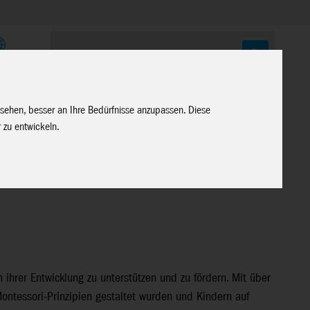
E
 sehen, besser an Ihre Bedürfnisse anzupassen. Diese
 zu entwickeln.
n ihrer Entwicklung zu unterstützen und zu fördern. Mit über
Montessori-Prinzipien gestaltet wurden und Kindern auf