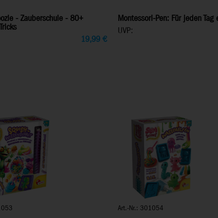
ozle - Zauberschule - 80+
Montessori-Pen: Für jeden Tag 
ricks
UVP:
19,99
€
01053
Art.-Nr.: 301054