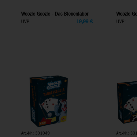
Woozle Goozle - Das Bienenlabor
Woozle Go
UVP:
19,99
€
UVP:
Art.-Nr.: 301049
Art.-Nr.: 3