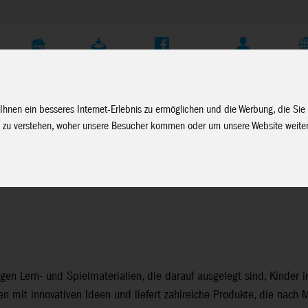
Unternehmen
Service
Soziale Medien
Fachhändler Login
D
Ihnen ein besseres Internet-Erlebnis zu ermöglichen und die Werbung, die Sie
 zu verstehen, woher unsere Besucher kommen oder um unsere Website weiter
sciani
tigen Lern- und Spielmaterialien, die darauf ausgelegt sind, Kinder i
n mit innovativen Ideen und liefert zahlreiche Produkte, die nach 