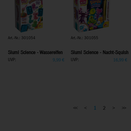
Art.-Nr.: 301054
Art.-Nr.: 301055
Slumi Science - Wasserelfen
Slumi Science - Nacht-Squish
UVP:
UVP:
9,99
€
16,99
€
<<
<
1
2
>
>>