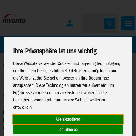
Home
Marken
Ihre Privatsphäre ist uns wichtig
Diese Website verwendet Cookies und Targeting Technologien,
Home
>
Neuheiten 2026
>
Neuheiten 01-26
>
Neuheiten
um Ihnen ein besseres Internet-Erlebnis zu ermöglichen und
Lisciani
die Werbung, die Sie sehen, besser an Ihre Bedürfnisse
anzupassen. Diese Technologien nutzen wir außerdem, um
Ergebnisse zu messen, um zu verstehen, woher unsere
Neuheiten Lisciani
Besucher kommen oder um unsere Website weiter zu
entwickeln.
Die italienische Firma Lisciani ist bekannt für ihre hochwertigen
Alle akzeptieren
Lern- und Spielmaterialien, die darauf ausgelegt sind, Kinder in
ihrer Entwicklung zu unterstützen und zu fördern. Mit über 40
Ich lehne ab