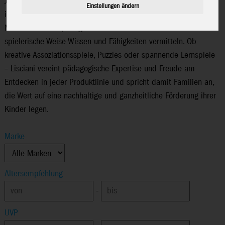
Jahren Erfahrung verbindet Lisciani pädagogisches Wissen mit
Einstellungen ändern
innovativen Ideen und liefert zahlreiche Produkte, die nach
Montessori-Prinzipien gestaltet wurden und Kindern auf
spielerische Weise Wissen und Fähigkeiten vermitteln. Ob
kreative Assoziationsspiele, Puzzles oder spannende Lernspiele
– Lisciani vereint pädagogische Expertise und Freude am
Entdecken in jeder Produktlinie und spricht damit Familien an,
die Wert auf eine nachhaltige und ganzheitliche Förderung ihrer
Kinder legen.
Marke
Altersempfehlung
-
UVP