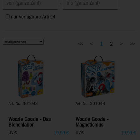
-
nur verfügbare Artikel
<<
<
1
2
>
>>
Art.-Nr.: 301043
Art.-Nr.: 301046
Woozle Goozle - Das
Woozle Goozle -
Bienenlabor
Magnetismus
UVP:
UVP:
19,99
€
19,99
€