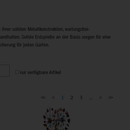
hrer soliden Metallkonstruktion, wartungsfrei-
andhalten. Solide Erdspieße an der Basis sorgen für eine
cherung für jeden Garten.
nur verfügbare Artikel
<<
<
1
2
3
...
>
>>