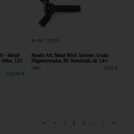
Art.-Nr.: 110231
tt - Metall
Kinetic Art: Metal Wind Spinner: Ersatz
, Höhe: 153
Flügelschraube, für Standstab, ab 14+
UVP:
0,99
€
109,99
€
<<
<
1
2
3
...
>
>>