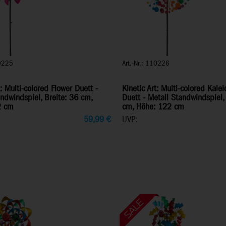
10225
Art.-Nr.: 110226
t: Multi-colored Flower Duett -
Kinetic Art: Multi-colored Kale
ndwindspiel, Breite: 36 cm,
Duett - Metall Standwindspiel,
2 cm
cm, Höhe: 122 cm
59,99
€
UVP: