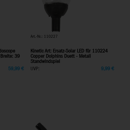
Art.-Nr.: 110227
idoscope
Kinetic Art: Ersatz-Solar LED für 110224
 Breite: 39
Copper Dolphins Duett - Metall
Standwindspiel
59,99
€
UVP:
9,99
€