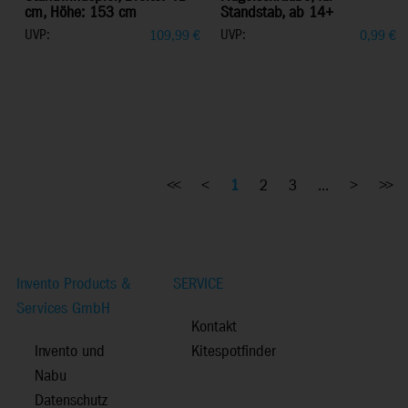
cm, Höhe: 153 cm
Standstab, ab 14+
UVP:
UVP:
109,99
€
0,99
€
<<
<
1
2
3
...
>
>>
Invento Products &
SERVICE
Services GmbH
Kontakt
Invento und
Kitespotfinder
Nabu
Datenschutz