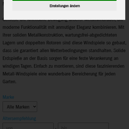
Metall-Windspiele
Einstellungen ändern
Genieße die kinetische Bewegung unserer Metallwindräder, die
moderne Funktionalität mit anmutiger Eleganz kombinieren. Mit
ihrer soliden Metallkonstruktion, wartungsfrei-abgedichteten
Lagern und doppelten Rotoren sind diese Windspiele so gebaut,
dass sie garantiert allen Wetterbedingungen standhalten. Solide
Erdspieße an der Basis sorgen für eine feste Verankerung an
windigen Tagen. Einfach zu montieren, sind diese faszinierenden
Metall-Windspiele eine wunderbare Bereicherung für jeden
Garten.
Marke
Altersempfehlung
-