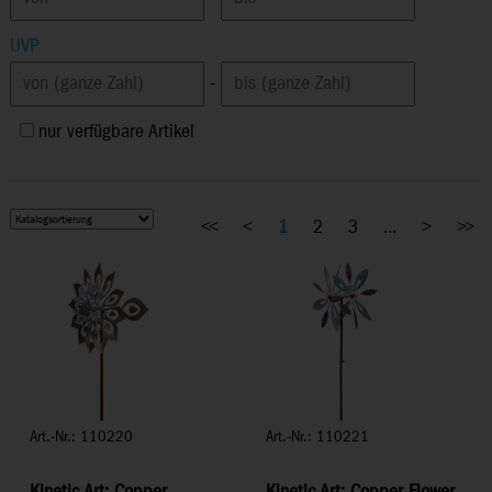
UVP
-
nur verfügbare Artikel
<<
<
1
2
3
...
>
>>
Art.-Nr.: 110220
Art.-Nr.: 110221